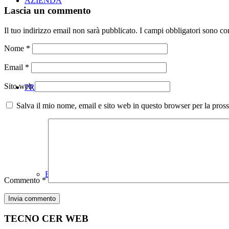
AZIENDA
Lascia un commento
Il tuo indirizzo email non sarà pubblicato.
I campi obbligatori sono co
Nome
*
Email
*
Sito web
PRODOTTI
Salva il mio nome, email e sito web in questo browser per la pro
BACINELLE IN VETRO
Commento
*
TECNO CER WEB