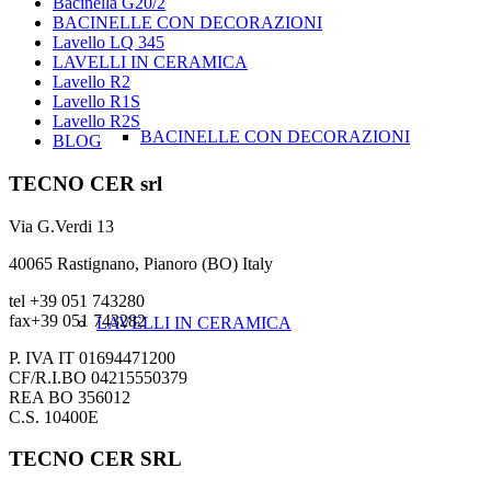
Bacinella G20/2
BACINELLE CON DECORAZIONI
Lavello LQ 345
LAVELLI IN CERAMICA
Lavello R2
Lavello R1S
Lavello R2S
BACINELLE CON DECORAZIONI
BLOG
TECNO CER srl
Via G.Verdi 13
40065 Rastignano, Pianoro (BO) Italy
tel +39 051 743280
fax+39 051 743282
LAVELLI IN CERAMICA
P. IVA IT 01694471200
CF/R.I.BO 04215550379
REA BO 356012
C.S. 10400E
TECNO CER SRL