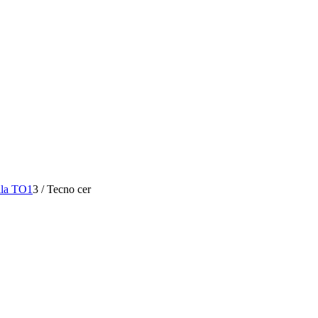
lla TO1
3
/
Tecno cer