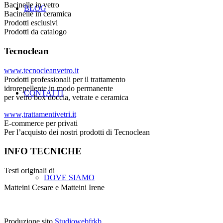
Bacinelle in vetro
BLOG
Bacinelle in ceramica
Prodotti esclusivi
Prodotti da catalogo
Tecnoclean
www.tecnocleanvetro.it
Prodotti professionali per il trattamento
idrorepellente in modo permanente
CONTATTI
per vetro box doccia, vetrate e ceramica
www,trattamentivetri.it
E-commerce per privati
Per l’acquisto dei nostri prodotti di Tecnoclean
INFO TECNICHE
Testi originali di
DOVE SIAMO
Matteini Cesare e Matteini Irene
Produzione sito
Studiowebfrkb