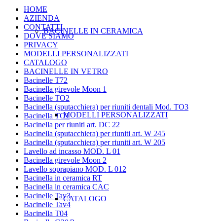
HOME
AZIENDA
CONTATTI
BACINELLE IN CERAMICA
DOVE SIAMO
PRIVACY
MODELLI PERSONALIZZATI
CATALOGO
BACINELLE IN VETRO
Bacinelle T72
Bacinella girevole Moon 1
Bacinelle TO2
Bacinella (sputacchiera) per riuniti dentali Mod. TO3
MODELLI PERSONALIZZATI
Bacinella TO1
Bacinella per riuniti art. DC 22
Bacinella (sputacchiera) per riuniti art. W 245
Bacinella (sputacchiera) per riuniti art. W 205
Lavello ad incasso MOD. L 01
Bacinella girevole Moon 2
Lavello soprapiano MOD. L 012
Bacinella in ceramica RT
Bacinella in ceramica CAC
Bacinelle Tav3
CATALOGO
Bacinelle Tav4
Bacinella T04