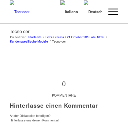
Tecno cer
Du bist hier:
Startseite
/
Bozza creata il 21 October 2018 alle 16:09
/
Kundenspezifische Modelle
/
Tecno cer
0
KOMMENTARE
Hinterlasse einen Kommentar
An der Diskussion beteiligen?
Hinterlasse uns deinen Kommentar!