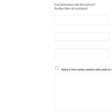
Vuoi partecipare alla discussione?
Sentitevi liberi di contribuire!
Salva il mio nome, email e sito web i