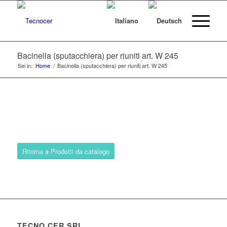
Bacinella (sputacchiera) per riuniti art. W 245
Sei in:
Home
/
Bacinella (sputacchiera) per riuniti art. W 245
Ritorna a Prodotti da catalogo
TECNO CER SRL