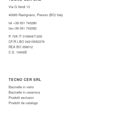
Via G.Verdi 13
40065 Rastignano, Pianoro (BO) Italy
tel +39 051 743280
fax+39 051 743282
P. IVA IT 01694471200
CF/R.I.BO 04215550379
REA BO 356012
C.S. 10400E
TECNO CER SRL
Bacinelle in vetro
Bacinelle in ceramica
Prodotti esclusivi
Prodotti da catalogo