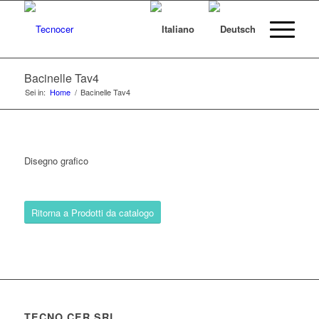
Bacinelle Tav4
Sei in:
Home
/
Bacinelle Tav4
Disegno grafico
Ritorna a Prodotti da catalogo
TECNO CER SRL