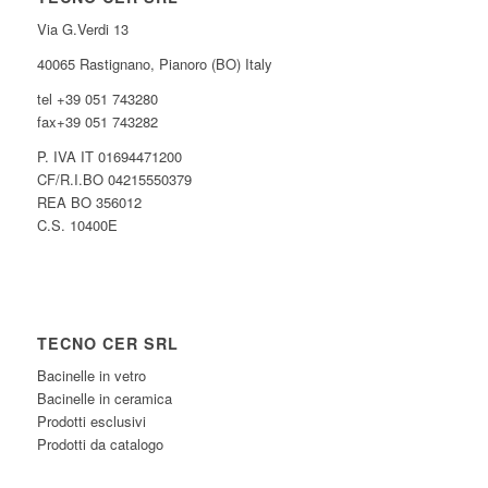
Via G.Verdi 13
40065 Rastignano, Pianoro (BO) Italy
tel +39 051 743280
fax+39 051 743282
P. IVA IT 01694471200
CF/R.I.BO 04215550379
REA BO 356012
C.S. 10400E
TECNO CER SRL
Bacinelle in vetro
Bacinelle in ceramica
Prodotti esclusivi
Prodotti da catalogo