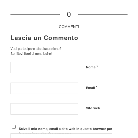
0
COMMENTI
Lascia un Commento
Vuoi partecipare alla discussione?
Sentitevi liberi di contribuire!
*
Nome
*
Email
Sito web
Salva il mio nome, email e sito web in questo browser per
la prossima volta che commento.