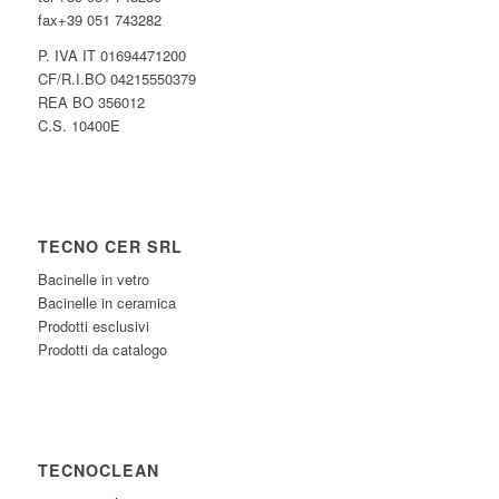
fax+39 051 743282
P. IVA IT 01694471200
CF/R.I.BO 04215550379
REA BO 356012
C.S. 10400E
TECNO CER SRL
Bacinelle in vetro
Bacinelle in ceramica
Prodotti esclusivi
Prodotti da catalogo
TECNOCLEAN